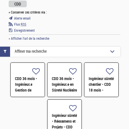
CDD
» Conserver ces critères via :
Alerte email
Flux
RSS
Enregistrement
» Afficher l'url de la recherche
Affiner ma recherche
CDD 36 mois -
CDD 36 mois -
Ingénieur sûreté
Ingénieur.e
Ingénieur.e en
chantier - CDD
Gestion de
Sûreté Nucléaire
18 mois -
configuration et
- 5 ans
Cadarache F/H
Pilotage de
d'expérience H/F
contrat
Exploitation des
Ingénieur sûreté
INB
- Réexamens et
Projets - CDD