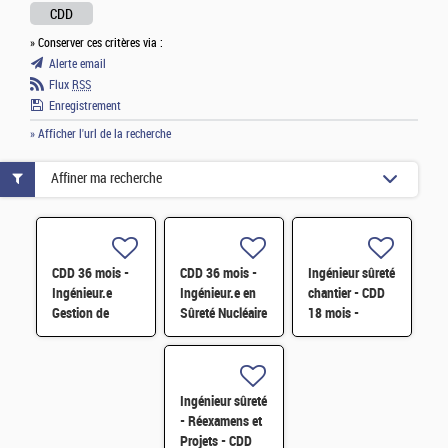
CDD
» Conserver ces critères via :
Alerte email
Flux
RSS
Enregistrement
» Afficher l'url de la recherche
Affiner ma recherche
CDD 36 mois -
CDD 36 mois -
Ingénieur sûreté
Ingénieur.e
Ingénieur.e en
chantier - CDD
Gestion de
Sûreté Nucléaire
18 mois -
configuration et
- 5 ans
Cadarache F/H
Pilotage de
d'expérience H/F
contrat
Exploitation des
Ingénieur sûreté
INB
- Réexamens et
Projets - CDD