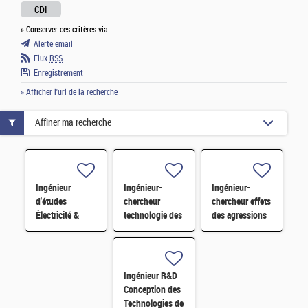
CDI
» Conserver ces critères via :
Alerte email
Flux
RSS
Enregistrement
» Afficher l'url de la recherche
Affiner ma recherche
Ingénieur
Ingénieur-
Ingénieur-
d'études
chercheur
chercheur effets
Électricité &
technologie des
des agressions
Contrôle-
sources
électromagnétiques
Commande F/H
électromagnétiques
H/F
H/F
Ingénieur R&D
Conception des
Technologies de