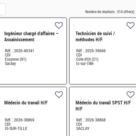
Nombre de résultats :
514 offre(s)
Ingénieur chargé d'affaires –
Technicien de suivi /
Assainissement
méthodes H/F
Démantèlement Nucléaire
Réf. : 2026-40341
Réf. : 2026-39666
H/F
CDI
CDI
Essonne (91)
Cote d'Or (21)
Saclay
Is-sur-Tille
Médecin du travail H/F
Médecin du travail SPST H/F
H/F
Réf. : 2026-38869
Réf. : 2026-38868
CDI
CDI
IS-SUR-TILLE
SACLAY