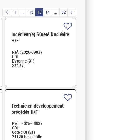
1
12
13
14
52
Ingénieur(e) Sûreté Nucléaire
H/F
Réf. : 2026-39037
CDI
Essonne (91)
Saclay
Technicien développement
procédés H/F
Réf. : 2025-38837
CDI
Cote d'Or (21)
21120 Is-sur-Tille