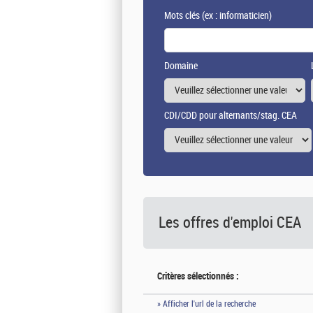
Mots clés
(ex : informaticien)
Domaine
CDI/CDD pour alternants/stag. CEA
Les offres d'emploi
CEA
Critères sélectionnés :
» Afficher l'url de la recherche