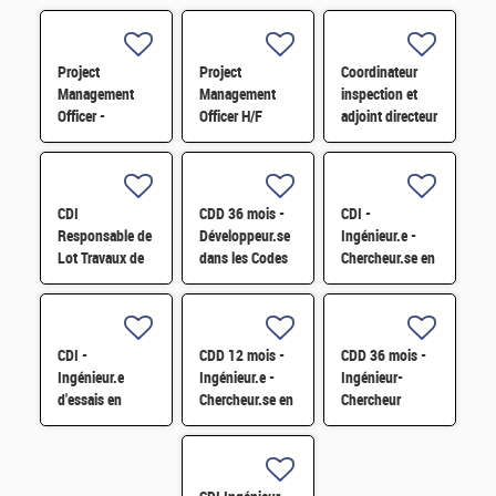
Project
Project
Coordinateur
Management
Management
inspection et
Officer -
Officer H/F
adjoint directeur
Référent Cost
qualité/inspection
Engineering H/F
– Projet RJH
H/F
CDI
CDD 36 mois -
CDI -
Responsable de
Développeur.se
Ingénieur.e -
Lot Travaux de
dans les Codes
Chercheur.se en
Démantèlement
de Traitement
caractérisation
- Projet EPOC
des Données
des matériaux
H/F
Nucléaires et
par sonde
Monte-Carlo H/F
atomique
CDI -
CDD 12 mois -
CDD 36 mois -
tomographique
Ingénieur.e
Ingénieur.e -
Ingénieur-
H/F
d'essais en
Chercheur.se en
Chercheur
mécanique
Matériaux et
matériaux -
sismique H/F
Corrosion H/F
corrosion et
corrosion sous
contrainte H/F