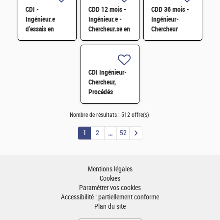
Monte-Carlo H/F
atomique
CDI -
CDD 12 mois -
CDD 36 mois -
tomographique
Ingénieur.e
Ingénieur.e -
Ingénieur-
H/F
d'essais en
Chercheur.se en
Chercheur
mécanique
Matériaux et
matériaux -
sismique H/F
Corrosion H/F
corrosion et
corrosion sous
contrainte H/F
CDI Ingénieur-
Chercheur,
Procédés
métallurgiques
&
Nombre de résultats :
512 offre(s)
industrialisation
(matériaux pour
1
2
52
les énergies)
H/F
Mentions légales
Cookies
Paramétrer vos cookies
Accessibilité : partiellement conforme
Plan du site