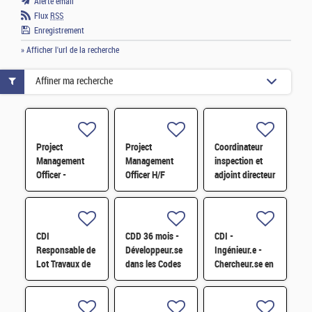
Alerte email
Flux
RSS
Enregistrement
» Afficher l'url de la recherche
Affiner ma recherche
Project
Project
Coordinateur
Management
Management
inspection et
Officer -
Officer H/F
adjoint directeur
Référent Cost
qualité/inspection
Engineering H/F
– Projet RJH
H/F
CDI
CDD 36 mois -
CDI -
Responsable de
Développeur.se
Ingénieur.e -
Lot Travaux de
dans les Codes
Chercheur.se en
Démantèlement
de Traitement
caractérisation
- Projet EPOC
des Données
des matériaux
H/F
Nucléaires et
par sonde