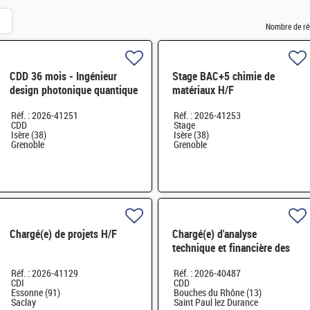
Nombre de ré
CDD 36 mois - Ingénieur
Stage BAC+5 chimie de
design photonique quantique
matériaux H/F
H/F
Réf. : 2026-41251
Réf. : 2026-41253
CDD
Stage
Isère (38)
Isère (38)
Grenoble
Grenoble
Chargé(e) de projets H/F
Chargé(e) d'analyse
technique et financière des
contrats de maintenance
Réf. : 2026-41129
Réf. : 2026-40487
électromécanique H/F
CDI
CDD
Essonne (91)
Bouches du Rhône (13)
Saclay
Saint Paul lez Durance