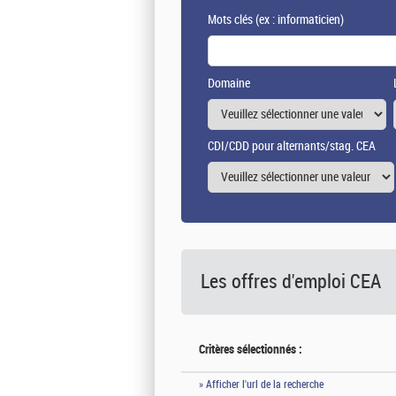
Mots clés
(ex : informaticien)
Domaine
CDI/CDD pour alternants/stag. CEA
Les offres d'emploi
CEA
Critères sélectionnés :
» Afficher l'url de la recherche