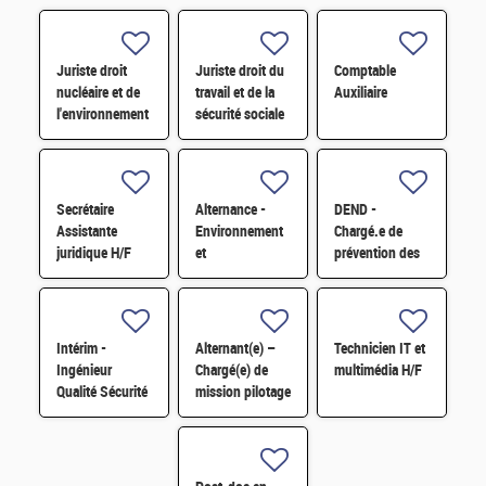
Juriste droit
Juriste droit du
Comptable
nucléaire et de
travail et de la
Auxiliaire
l'environnement
sécurité sociale
H/F
H/F
Secrétaire
Alternance -
DEND -
Assistante
Environnement
Chargé.e de
juridique H/F
et
prévention des
développement
risques
durable H/F
professionnels
et conseiller.e
en
Intérim -
Alternant(e) –
Technicien IT et
radioprotection
Ingénieur
Chargé(e) de
multimédia H/F
H/F
Qualité Sécurité
mission pilotage
Environnement
de projets et
(QSE) H/F
transformation
digitale H/F