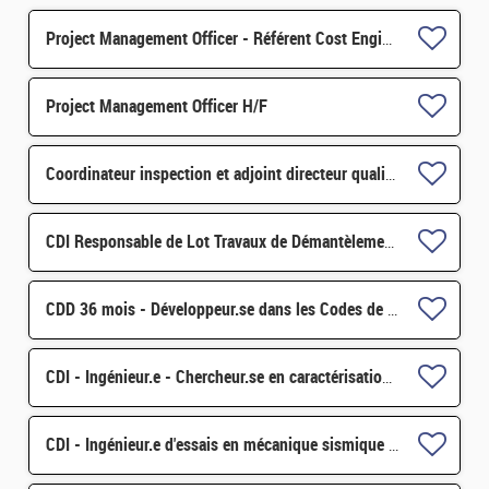
Project Management Officer - Référent Cost Engineering H/F
Project Management Officer H/F
Coordinateur inspection et adjoint directeur qualité/inspection – Projet RJH H/F
CDI Responsable de Lot Travaux de Démantèlement - Projet EPOC H/F
CDD 36 mois - Développeur.se dans les Codes de Traitement des Données Nucléaires et Monte-Carlo H/F
CDI - Ingénieur.e - Chercheur.se en caractérisation des matériaux par sonde atomique tomographique H/F
CDI - Ingénieur.e d'essais en mécanique sismique H/F