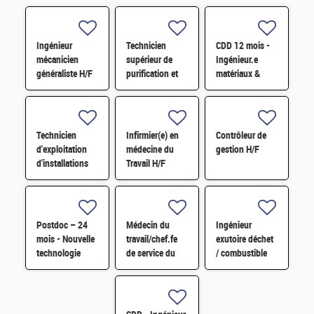
Ingénieur
Technicien
CDD 12 mois -
mécanicien
supérieur de
Ingénieur.e
généraliste H/F
purification et
matériaux &
fabrication en
soudage H/F
chaine blindée
H/F
Technicien
Infirmier(e) en
Contrôleur de
d'exploitation
médecine du
gestion H/F
d'installations
Travail H/F
H/F
Postdoc – 24
Médecin du
Ingénieur
mois - Nouvelle
travail/chef.fe
exutoire déchet
technologie
de service du
/ combustible
d'imagerie
SPST H/F
H/F
proche
infrarouge H/F