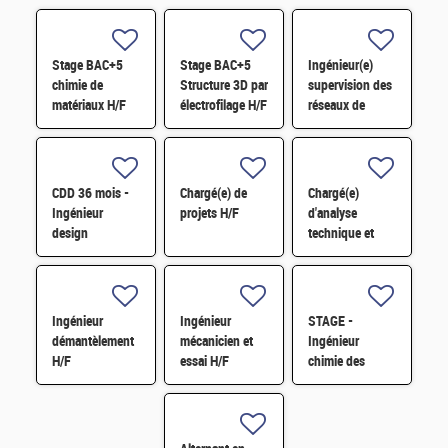
Stage BAC+5
Stage BAC+5
Ingénieur(e)
chimie de
Structure 3D par
supervision des
matériaux H/F
électrofilage H/F
réseaux de
surveillance H/F
CDD 36 mois -
Chargé(e) de
Chargé(e)
Ingénieur
projets H/F
d'analyse
design
technique et
photonique
financière des
quantique H/F
contrats de
maintenance
électromécanique
Ingénieur
Ingénieur
STAGE -
H/F
démantèlement
mécanicien et
Ingénieur
H/F
essai H/F
chimie des
matériaux -
Rhéologie H/F