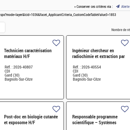
» Conserver ces critères via :
Alerte
bs.aspx?mode=layer&lcid=1036&facet_ApplicantCriteria_CustomCodeTableValue3=1853
Nombre de ré
Technicien caractérisation
Ingénieur chercheur en
matériaux H/F
radiochimie et extraction par
solvant H/F
Réf. : 2026-40807
Réf. : 2026-40554
CDI
CDI
Gard (30)
Gard (30)
Bagnols-Sur-Cèze
Bagnols-Sur-Cèze
Post-doc en biologie cutanée
Responsable programme
et exposome H/F
scientifique – Systèmes
embarqués et architecture de