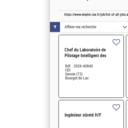
https://www.emploi.cea.fr/job/list-of-all-jo
Affiner ma recherche
Chef du Laboratoire de
Pilotage Intelligent des
Réseaux Electriques (LIRE)
Réf. : 2026-40840
H/F
CDI
Savoie (73)
Bourget du Lac
Ingénieur sûreté H/F