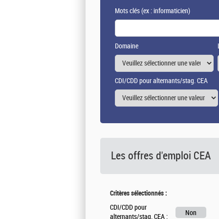
Mots clés
(ex : informaticien)
Domaine
CDI/CDD pour alternants/stag. CEA
Les offres d'emploi
CEA
Critères sélectionnés :
CDI/CDD pour
Non
alternants/stag. CEA :