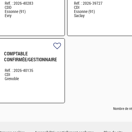
Réf. : 2026-40283
Réf. : 2026-39727
calcul - CDI-Paris-Saclay H/F
CDD
CDI
Essonne (91)
Essonne (91)
Evry
Saclay
COMPTABLE
CONFIRMÉE/GESTIONNAIRE
SAS GRENOBLE H/F
Réf. : 2026-40135
CDI
Grenoble
Nombre de ré