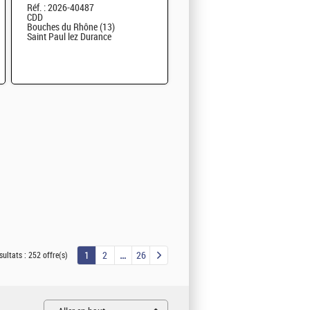
Réf. : 2026-40487
électromécanique H/F
CDD
Bouches du Rhône (13)
Saint Paul lez Durance
1
2
26
sultats :
252 offre(s)