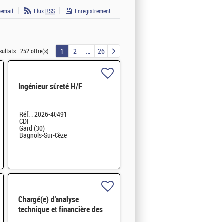
 email
Flux
RSS
Enregistrement
1
2
26
sultats :
252 offre(s)
Ingénieur sûreté H/F
Réf. : 2026-40491
CDI
Gard (30)
Bagnols-Sur-Cèze
Chargé(e) d'analyse
technique et financière des
contrats de maintenance