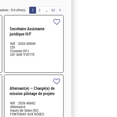
1
2
52
sultats :
514 offre(s)
Secrétaire Assistante
juridique H/F
Réf. : 2026-40849
CDI
Essonne (91)
GIF-SUR-YVETTE
Alternant(e) – Chargé(e) de
mission pilotage de projets
et transformation digitale
Réf. : 2026-40662
H/F
Alternance
Hauts-de-Seine (92)
FONTENAY AUX ROSES