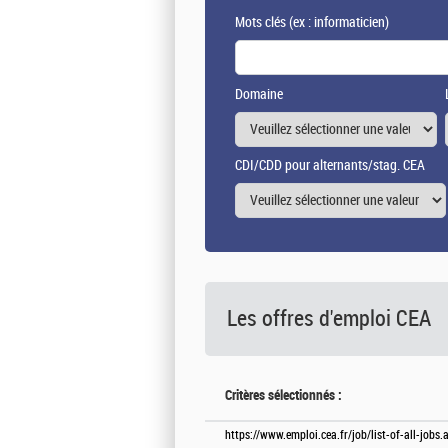
Mots clés
(ex : informaticien)
Domaine
CDI/CDD pour alternants/stag. CEA
Les offres d'emploi
CEA
Critères sélectionnés :
https://www.emploi.cea.fr/job/list-of-all-job