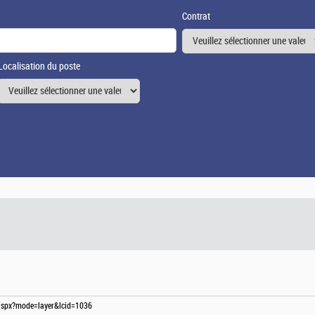
Contrat
Localisation du poste
s.aspx?mode=layer&lcid=1036