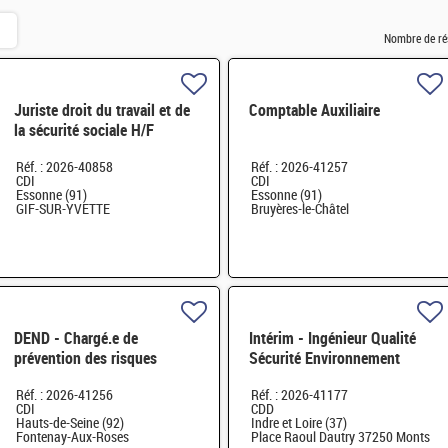
Nombre de ré
Juriste droit du travail et de
Comptable Auxiliaire
la sécurité sociale H/F
Réf. : 2026-40858
Réf. : 2026-41257
CDI
CDI
Essonne (91)
Essonne (91)
GIF-SUR-YVETTE
Bruyères-le-Châtel
DEND - Chargé.e de
Intérim - Ingénieur Qualité
prévention des risques
Sécurité Environnement
professionnels et conseiller.e
(QSE) H/F
Réf. : 2026-41256
Réf. : 2026-41177
en radioprotection H/F
CDI
CDD
Hauts-de-Seine (92)
Indre et Loire (37)
Fontenay-Aux-Roses
Place Raoul Dautry 37250 Monts