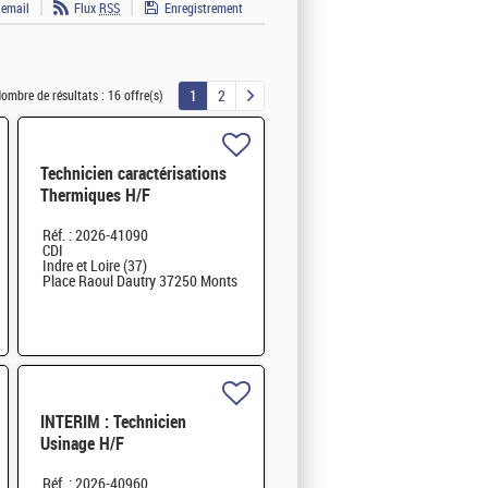
 email
Flux
RSS
Enregistrement
1
2
ombre de résultats :
16 offre(s)
Technicien caractérisations
Thermiques H/F
Réf. : 2026-41090
CDI
Indre et Loire (37)
Place Raoul Dautry 37250 Monts
INTERIM : Technicien
Usinage H/F
Réf. : 2026-40960