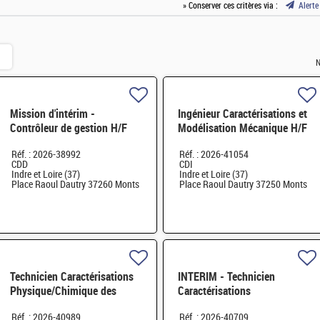
» Conserver ces critères via :
Alerte
N
Mission d'intérim -
Ingénieur Caractérisations et
Contrôleur de gestion H/F
Modélisation Mécanique H/F
Réf. : 2026-38992
Réf. : 2026-41054
CDD
CDI
Indre et Loire (37)
Indre et Loire (37)
Place Raoul Dautry 37260 Monts
Place Raoul Dautry 37250 Monts
Technicien Caractérisations
INTERIM - Technicien
Physique/Chimique des
Caractérisations
matériaux H/F
Physique/Chimique des
Réf. : 2026-40989
Réf. : 2026-40709
matériaux H/F