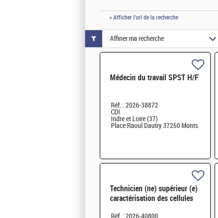
» Afficher l'url de la recherche
Affiner ma recherche
Médecin du travail SPST H/F
Réf. : 2026-38872
CDI
Indre et Loire (37)
Place Raoul Dautry 37250 Monts
Technicien (ne) supérieur (e)
caractérisation des cellules
électrochimiques EHT H/F
Réf. : 2026-40800