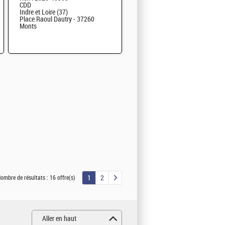
CDD
Indre et Loire (37)
Place Raoul Dautry - 37260
Monts
1
2
ombre de résultats :
16 offre(s)
Aller en haut