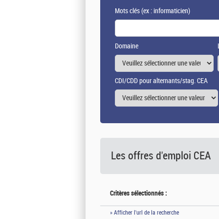
Mots clés
(ex : informaticien)
Domaine
CDI/CDD pour alternants/stag. CEA
Les offres d'emploi
CEA
Critères sélectionnés :
» Afficher l'url de la recherche