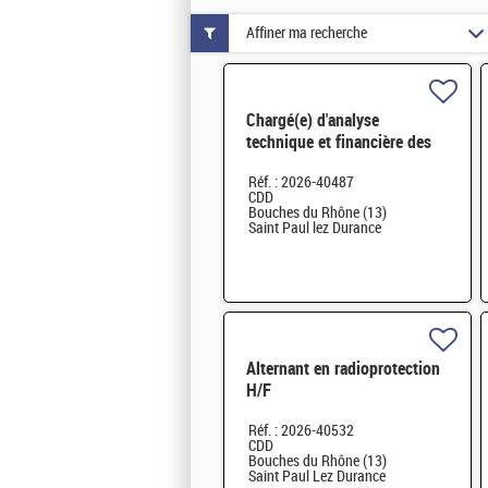
Affiner ma recherche
Chargé(e) d'analyse
technique et financière des
contrats de maintenance
Réf. : 2026-40487
électromécanique H/F
CDD
Bouches du Rhône (13)
Saint Paul lez Durance
Alternant en radioprotection
H/F
Réf. : 2026-40532
CDD
Bouches du Rhône (13)
Saint Paul Lez Durance