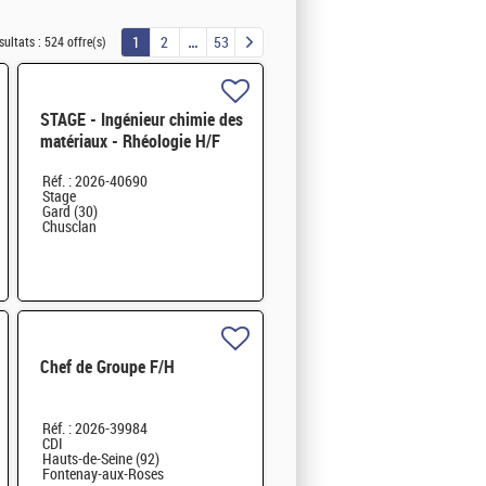
1
2
53
sultats :
524 offre(s)
STAGE - Ingénieur chimie des
matériaux - Rhéologie H/F
Réf. : 2026-40690
Stage
Gard (30)
Chusclan
Chef de Groupe F/H
Réf. : 2026-39984
CDI
Hauts-de-Seine (92)
Fontenay-aux-Roses