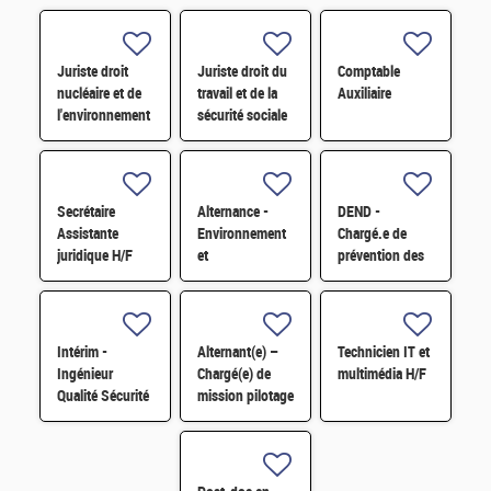
Juriste droit
Juriste droit du
Comptable
nucléaire et de
travail et de la
Auxiliaire
l'environnement
sécurité sociale
H/F
H/F
Secrétaire
Alternance -
DEND -
Assistante
Environnement
Chargé.e de
juridique H/F
et
prévention des
développement
risques
durable H/F
professionnels
et conseiller.e
en
Intérim -
Alternant(e) –
Technicien IT et
radioprotection
Ingénieur
Chargé(e) de
multimédia H/F
H/F
Qualité Sécurité
mission pilotage
Environnement
de projets et
(QSE) H/F
transformation
digitale H/F