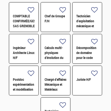
COMPTABLE
Chef de Groupe
Technicien
CONFIRMÉE/GESTIONNAIRE
F/H
d'exploitation
SAS GRENOBLE
mécanique et
H/F
fluides H/F
Ingénieur
Calculs multi-
Décomposition
Architecte Linux
physiques
de domaine
H/F
d'évolution du
pour le code
combustible à
Monte-Carlo de
l'échelle du
nouvelle
réacteur par
génération
simulation
TRIPOLI-5 H/F
Postdoc
Chargé d'affaires
Juriste H/F
Monte-Carlo
expérimentation
Mécanique et
et modélisation
Matériaux
multiphysique
H/F