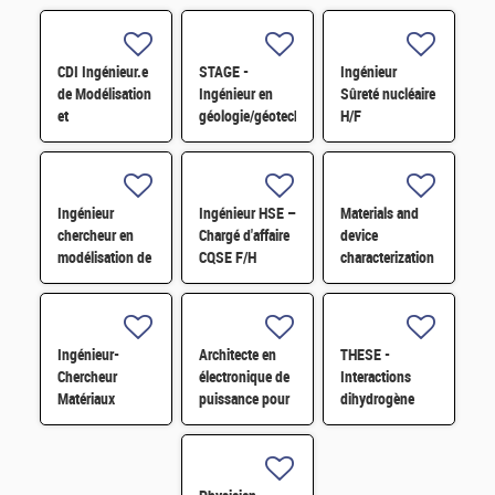
CDI Ingénieur.e
STAGE -
Ingénieur
de Modélisation
Ingénieur en
Sûreté nucléaire
et
géologie/géotechnique,
H/F
Développement
études et terrain
logiciel en
H/F
Physique du
cycle/neutronique
Ingénieur
Ingénieur HSE –
Materials and
H/F
chercheur en
Chargé d'affaire
device
modélisation de
CQSE F/H
characterization
l'altération des
by SIMS
matériaux H/F
Ingénieur-
Architecte en
THESE -
Chercheur
électronique de
Interactions
Matériaux
puissance pour
dihydrogène
Chalcogénures à
application
(H⁺···H⁻) entre
Changement de
datacenter H/F
NH₃ et BH₄⁻ H/F
Phase pour
Dispositifs