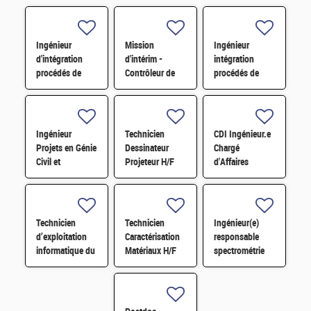
Ingénieur
Mission
Ingénieur
d'intégration
d'intérim -
intégration
procédés de
Contrôleur de
procédés de
fabrication de
gestion H/F
fabrication de
composants de
dispositifs
puissance GaN
quantiques H/F
et SiC H/F
Ingénieur
Technicien
CDI Ingénieur.e
Projets en Génie
Dessinateur
Chargé
Civil et
Projeteur H/F
d'Affaires
Parasismique
Travaux -
H/F
Installation
nucléaire
Technicien
Technicien
Ingénieur(e)
d’exploitation
Caractérisation
responsable
informatique du
Matériaux H/F
spectrométrie
centre de calcul
de masse à ions
TERA-EXA H/F
secondaires et
développements
analytiques H/F