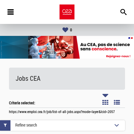
0
Jobs CEA
Criteria selected:
https://www.emploi.cea.fr/job/list-of-all-jobs.aspx?mode=layer&lcid=2057
Refine search