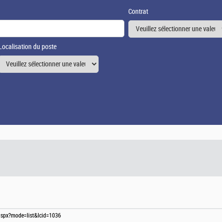
Contrat
Localisation du poste
s.aspx?mode=list&lcid=1036