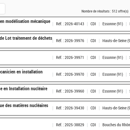
Nombre de résultats :
512 offre(s)
e en modélisation mécanique
Réf. : 2026-40143
CDI
Essonne (91)
de Lot traitement de déchets
Réf. : 2026-39976
CDI
Hauts-de-Seine (
Réf. : 2026-39971
CDI
Essonne (91)
anicien en installation
Réf. : 2026-39970
CDI
Essonne (91)
e en Installation nucléaire
Réf. : 2026-39960
CDI
Essonne (91)
ue des matières nucléaires
Réf. : 2026-39430
CDI
Hauts-de-Seine (
Réf. : 2025-38829
CDI
Bouches du Rhôn