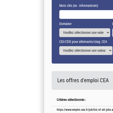
Mots clés
(ex : informaticien)
Domaine
CDI/CDD pour alternants/stag. CEA
Les offres d'emploi
CEA
Critères sélectionnés :
https://www.emploi.cea.fr/job/list-of-all-job