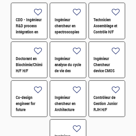
CDD - Ingénieur
Ingénieur
Technicien
R&D process
chercheur en
Assemblage et
intégration en
spectroscopies
Contrôle H/F
microélectronique
ultra rapides
H/F
pour l'étude de
la
photosynthèse
Doctorant en
Ingénieur
Ingénieur
H/F
Biochimie/Chimie
analyse du cycle
Chercheur
H/F H/F
de vie des
device CMOS
technologies
avancé H/F
d'intégration 3D
microélectroniques
H/F
Co-design
Ingénieur
Contrôleur de
engineer for
chercheur en
Gestion Junior
future
Architecture
RJH H/F
computing
Système et
architectures in
Circuit H/F
HPC - M/F