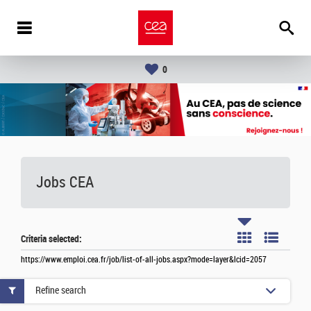
0
Jobs CEA
Criteria selected:
https://www.emploi.cea.fr/job/list-of-all-jobs.aspx?mode=layer&lcid=2057
Refine search