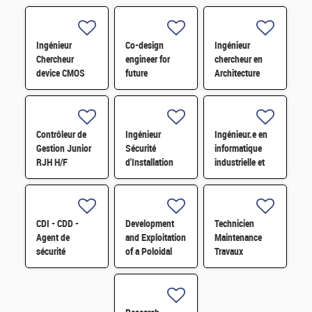
Ingénieur
Co-design
Ingénieur
Chercheur
engineer for
chercheur en
device CMOS
future
Architecture
avancé H/F
computing
Système et
architectures in
Circuit H/F
HPC - M/F
Contrôleur de
Ingénieur
Ingénieur.e en
Gestion Junior
Sécurité
informatique
RJH H/F
d'Installation
industrielle et
H/F
automatisme
H/F
CDI - CDD -
Development
Technicien
Agent de
and Exploitation
Maintenance
sécurité
of a Poloidal
Travaux
polyvalent H/F
Correlation
Reflectometer
for Turbulence
Studies H/F