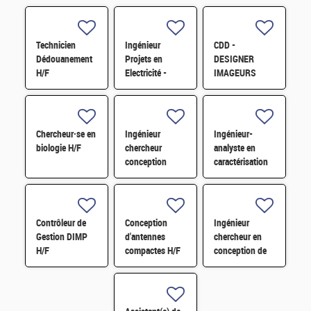
Technicien
Ingénieur
CDD -
Dédouanement
Projets en
DESIGNER
H/F
Electricité -
IMAGEURS
Courants Forts
CMOS H/F
H/F
Chercheur·se en
Ingénieur
Ingénieur-
biologie H/F
chercheur
analyste en
conception
caractérisation
combustible H/F
physico-
chimique par
XPS et ToF-
SIMS H/F
Contrôleur de
Conception
Ingénieur
Gestion DIMP
d'antennes
chercheur en
H/F
compactes H/F
conception de
circuits intégrés
RF pour les
Front-End
Modules (FEM)