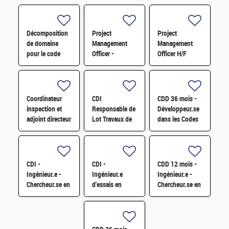
Décomposition
Project
Project
de domaine
Management
Management
pour le code
Officer -
Officer H/F
Monte-Carlo de
Référent Cost
nouvelle
Engineering H/F
génération
TRIPOLI-5 H/F
Coordinateur
CDI
CDD 36 mois -
inspection et
Responsable de
Développeur.se
adjoint directeur
Lot Travaux de
dans les Codes
qualité/inspection
Démantèlement
de Traitement
– Projet RJH
- Projet EPOC
des Données
H/F
H/F
Nucléaires et
Monte-Carlo H/F
CDI -
CDI -
CDD 12 mois -
Ingénieur.e -
Ingénieur.e
Ingénieur.e -
Chercheur.se en
d'essais en
Chercheur.se en
caractérisation
mécanique
Matériaux et
des matériaux
sismique H/F
Corrosion H/F
par sonde
atomique