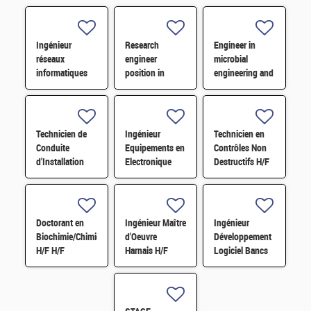
Ingénieur
Research
Engineer in
réseaux
engineer
microbial
informatiques
position in
engineering and
de conduite
Bioinformatics
evolution
d'installations et
procédés H/F
Technicien de
Ingénieur
Technicien en
Conduite
Equipements en
Contrôles Non
d'Installation
Electronique
Destructifs H/F
Sous-Système
Embarqué
Expérience LMJ
H/F
Doctorant en
Ingénieur Maître
Ingénieur
Biochimie/Chimie
d'Oeuvre
Développement
H/F H/F
Harnais H/F
Logiciel Bancs
de Tests H/F