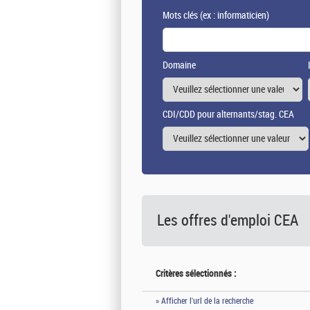
Mots clés
(ex : informaticien)
Domaine
CDI/CDD pour alternants/stag. CEA
Les offres d'emploi
CEA
Critères sélectionnés :
» Afficher l'url de la recherche