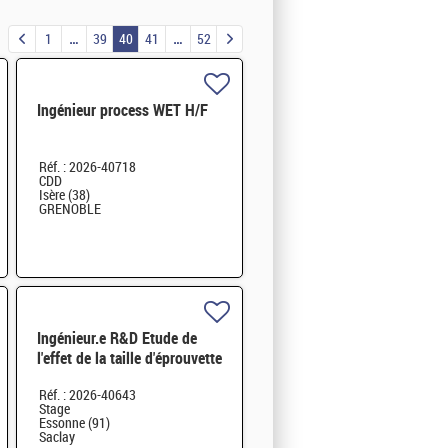
1
39
40
41
52
Ingénieur process WET H/F
Réf. : 2026-40718
CDD
Isère (38)
GRENOBLE
Ingénieur.e R&D Etude de
l'effet de la taille d'éprouvette
sur la ténacité des alliages
Réf. : 2026-40643
d'aluminium H/F
Stage
Essonne (91)
Saclay