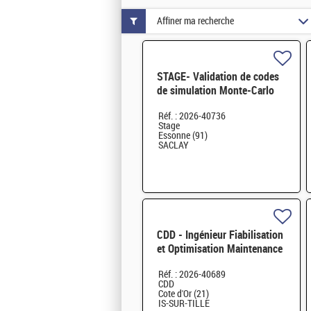
Affiner ma recherche
STAGE- Validation de codes
de simulation Monte-Carlo
sur données réelles à basse
Réf. : 2026-40736
énergie . H/F
Stage
Essonne (91)
SACLAY
CDD - Ingénieur Fiabilisation
et Optimisation Maintenance
H/F
Réf. : 2026-40689
CDD
Cote d'Or (21)
IS-SUR-TILLE