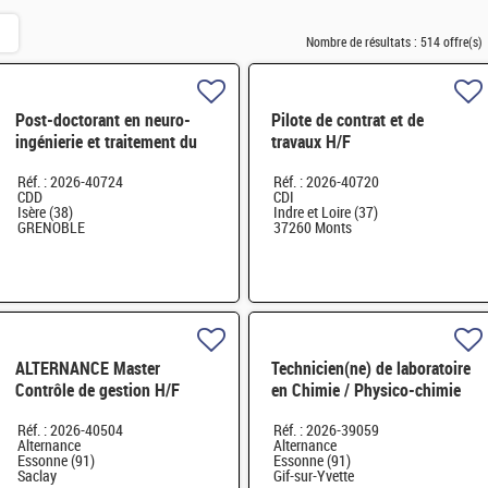
Nombre de résultats :
514 offre(s)
Post-doctorant en neuro-
Pilote de contrat et de
ingénierie et traitement du
travaux H/F
signal biomédical H/F
Réf. : 2026-40724
Réf. : 2026-40720
CDD
CDI
Isère (38)
Indre et Loire (37)
GRENOBLE
37260 Monts
ALTERNANCE Master
Technicien(ne) de laboratoire
Contrôle de gestion H/F
en Chimie / Physico-chimie
H/F
Réf. : 2026-40504
Réf. : 2026-39059
Alternance
Alternance
Essonne (91)
Essonne (91)
Saclay
Gif-sur-Yvette