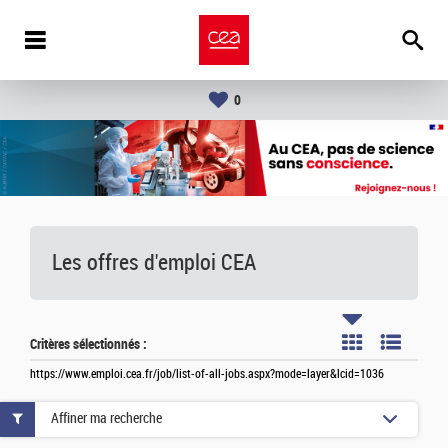
0
Les offres d'emploi
CEA
Critères sélectionnés :
https://www.emploi.cea.fr/job/list-of-all-jobs.aspx?mode=layer&lcid=1036
Affiner ma recherche