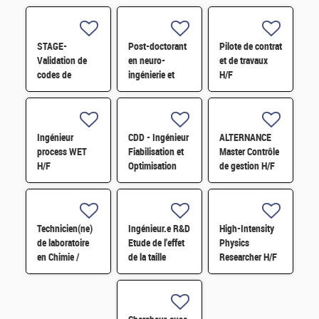
STAGE-
Post-doctorant
Pilote de contrat
Validation de
en neuro-
et de travaux
codes de
ingénierie et
H/F
simulation
traitement du
Monte-Carlo sur
signal
données réelles
biomédical H/F
à basse énergie
Ingénieur
CDD - Ingénieur
ALTERNANCE
. H/F
process WET
Fiabilisation et
Master Contrôle
H/F
Optimisation
de gestion H/F
Maintenance
H/F
Technicien(ne)
Ingénieur.e R&D
High-Intensity
de laboratoire
Etude de l'effet
Physics
en Chimie /
de la taille
Researcher H/F
Physico-chimie
d'éprouvette sur
H/F
la ténacité des
alliages
d'aluminium H/F