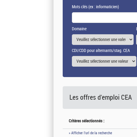
Mots clés
(ex : informaticien)
Domaine
CDI/CDD pour alternants/stag. CEA
Les offres d'emploi
CEA
Critères sélectionnés :
» Afficher l'url de la recherche