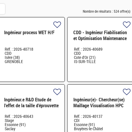
Nombre de résultats :
524 offre(s)
Ingénieur process WET H/F
CDD - Ingénieur Fiabilisation
et Optimisation Maintenance
H/F
Réf. : 2026-40718
Réf. : 2026-40689
CDD
CDD
Isère (38)
Cote d'Or (21)
GRENOBLE
IS-SUR-TILLE
Ingénieur.e R&D Etude de
Ingénieur(e)- Chercheur(se)
l'effet de la taille d'éprouvette
Maillage Visualisation HPC
sur la ténacité des alliages
H/F
Réf. : 2026-40643
Réf. : 2026-40137
d'aluminium H/F
Stage
CDI
Essonne (91)
Essonne (91)
Saclay
Bruyères-le-Châtel