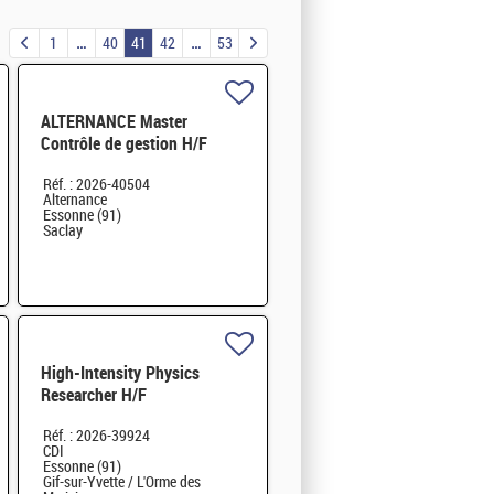
1
40
41
42
53
ALTERNANCE Master
Contrôle de gestion H/F
Réf. : 2026-40504
Alternance
Essonne (91)
Saclay
High-Intensity Physics
Researcher H/F
Réf. : 2026-39924
CDI
Essonne (91)
Gif-sur-Yvette / L'Orme des