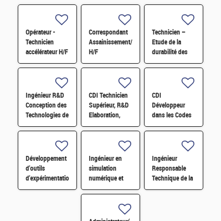
Opérateur -
Correspondant
Technicien –
Technicien
Assainissement/Démantèlement
Etude de la
accélérateur H/F
H/F
durabilité des
verres
nucléaires du
futur H/F
Ingénieur R&D
CDI Technicien
CDI
Conception des
Supérieur, R&D
Développeur
Technologies de
Elaboration,
dans les Codes
Vitrification H/F
Matériaux pour
de traitement
les énergies H/F
des données
Nucléaires et
Monte-Carlo H/F
Développement
Ingénieur en
Ingénieur
d'outils
simulation
Responsable
d'expérimentation
numérique et
Technique de la
hyperfréquences
Machine
conduite de
H/F
Learning pour
circuits du
systèmes
réacteur CABRI
biomoléculaires
H/F