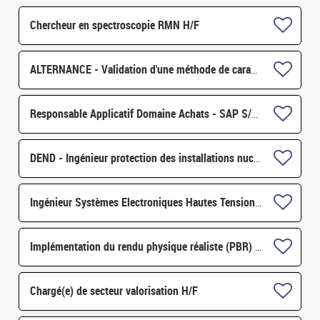
Chercheur en spectroscopie RMN H/F
ALTERNANCE - Validation d'une méthode de caractérisation autour des filtres de ventilation nucléaire H/F
Responsable Applicatif Domaine Achats - SAP S/4 Module MM H/F
DEND - Ingénieur protection des installations nucléaires contre la malveillance H/F
Ingénieur Systèmes Electroniques Hautes Tensions Pulsée H/F
Implémentation du rendu physique réaliste (PBR) au sein de la plateforme de simulation CIVA H/F
Chargé(e) de secteur valorisation H/F