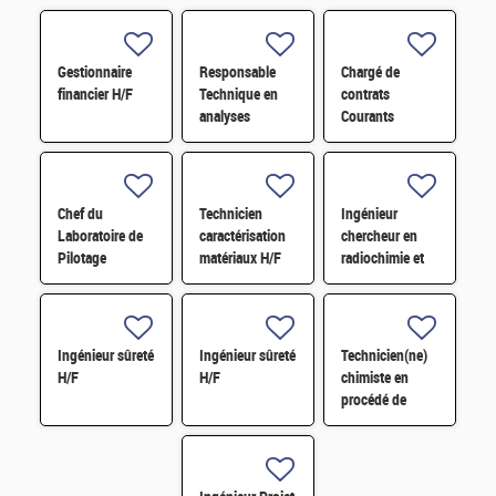
Gestionnaire
Responsable
Chargé de
financier H/F
Technique en
contrats
analyses
Courants
radiologiques
Faibles (CFA)
H/F
H/F
Chef du
Technicien
Ingénieur
Laboratoire de
caractérisation
chercheur en
Pilotage
matériaux H/F
radiochimie et
Intelligent des
extraction par
Réseaux
solvant H/F
Electriques
(LIRE) H/F
Ingénieur sûreté
Ingénieur sûreté
Technicien(ne)
H/F
H/F
chimiste en
procédé de
conversion H/F