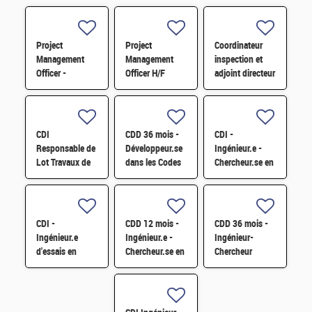
Project
Project
Coordinateur
Management
Management
inspection et
Officer -
Officer H/F
adjoint directeur
Référent Cost
qualité/inspection
Engineering H/F
– Projet RJH
H/F
CDI
CDD 36 mois -
CDI -
Responsable de
Développeur.se
Ingénieur.e -
Lot Travaux de
dans les Codes
Chercheur.se en
Démantèlement
de Traitement
caractérisation
- Projet EPOC
des Données
des matériaux
H/F
Nucléaires et
par sonde
Monte-Carlo H/F
atomique
CDI -
CDD 12 mois -
CDD 36 mois -
tomographique
Ingénieur.e
Ingénieur.e -
Ingénieur-
H/F
d'essais en
Chercheur.se en
Chercheur
mécanique
Matériaux et
matériaux -
sismique H/F
Corrosion H/F
corrosion et
corrosion sous
contrainte H/F