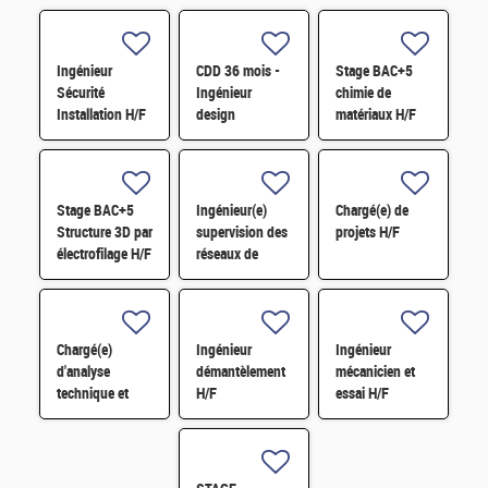
Ingénieur
CDD 36 mois -
Stage BAC+5
Sécurité
Ingénieur
chimie de
Installation H/F
design
matériaux H/F
photonique
quantique H/F
Stage BAC+5
Ingénieur(e)
Chargé(e) de
Structure 3D par
supervision des
projets H/F
électrofilage H/F
réseaux de
surveillance H/F
Chargé(e)
Ingénieur
Ingénieur
d'analyse
démantèlement
mécanicien et
technique et
H/F
essai H/F
financière des
contrats de
maintenance
électromécanique