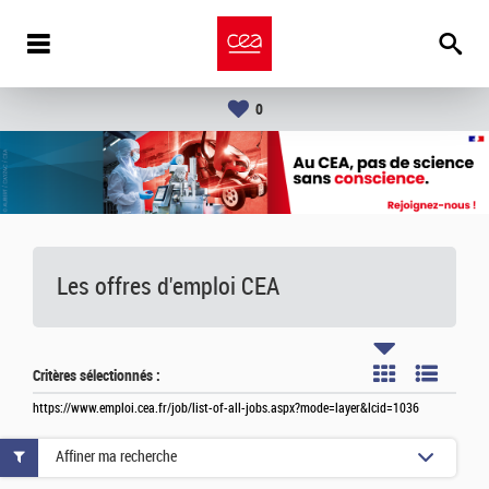
0
Les offres d'emploi
CEA
Critères sélectionnés :
https://www.emploi.cea.fr/job/list-of-all-jobs.aspx?mode=layer&lcid=1036
Affiner ma recherche