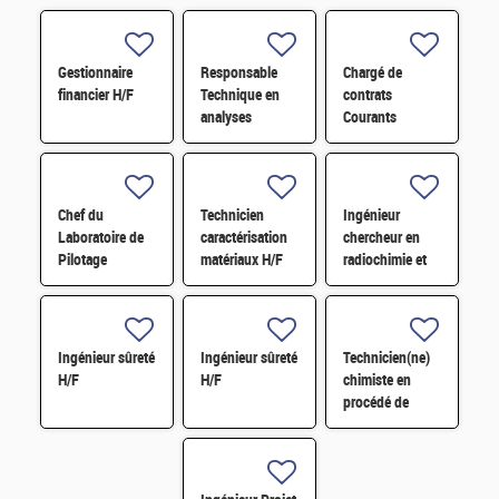
Gestionnaire
Responsable
Chargé de
financier H/F
Technique en
contrats
analyses
Courants
radiologiques
Faibles (CFA)
H/F
H/F
Chef du
Technicien
Ingénieur
Laboratoire de
caractérisation
chercheur en
Pilotage
matériaux H/F
radiochimie et
Intelligent des
extraction par
Réseaux
solvant H/F
Electriques
(LIRE) H/F
Ingénieur sûreté
Ingénieur sûreté
Technicien(ne)
H/F
H/F
chimiste en
procédé de
conversion H/F