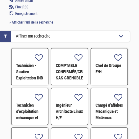
Alerte email
Flux
RSS
Enregistrement
» Afficher l'url de la recherche
Affiner ma recherche
Technicien -
COMPTABLE
Chef de Groupe
Soutien
CONFIRMÉE/GESTIONNAIRE
F/H
Exploitation INB
SAS GRENOBLE
H/F
H/F
Technicien
Ingénieur
Chargé d'affaires
d'exploitation
Architecte Linux
Mécanique et
mécanique et
H/F
Matériaux
fluides H/F