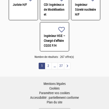
Juriste H/F
CDI Ingénieur.e
Ingénieur
de Modélisation
Sûreté nucléaire
et
H/F
Développement
logiciel en
Physique du
cycle/neutronique
Ingénieur HSE –
H/F
Chargé d'affaire
CQSE F/H
Nombre de résultats :
267 offre(s)
1
2
27
Mentions légales
Cookies
Paramétrer vos cookies
Accessibilité : partiellement conforme
Plan du site