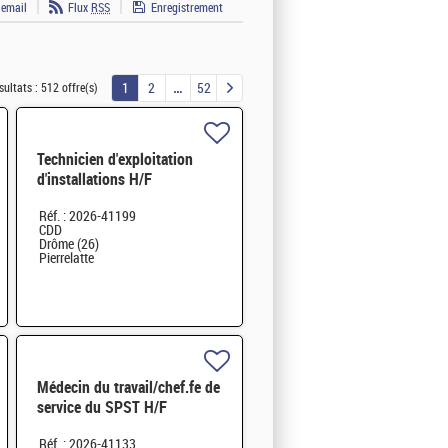
 email
Flux
RSS
Enregistrement
1
2
52
sultats :
512 offre(s)
Technicien d'exploitation
d'installations H/F
Réf. : 2026-41199
CDD
Drôme (26)
Pierrelatte
Médecin du travail/chef.fe de
service du SPST H/F
Réf. : 2026-41133