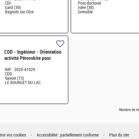
CDI
Post-doctorat
Gard (30)
Isère (38)
Bagnols sur Cèze
Grenoble
CDD - Ingénieur - Orientation
activité Pérovskite pour
applications spatiales H/F
Réf. : 2026-41029
CDD
Savoie (73)
LE BOURGET DU LAC
Nombre de ré
rer vos cookies
Accessibilité : partiellement conforme
Plan du site