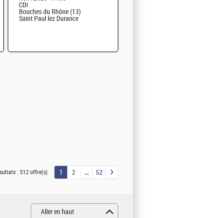
CDI
Bouches du Rhône (13)
Saint Paul lez Durance
1
2
52
sultats :
512 offre(s)
Aller en haut