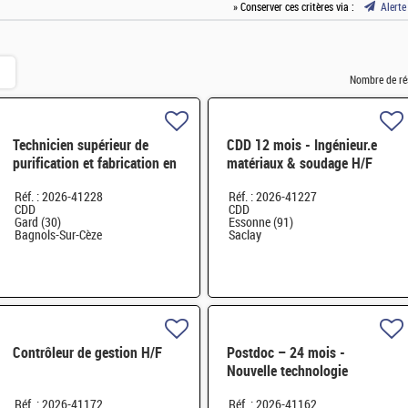
» Conserver ces critères via :
Alerte
Nombre de ré
Technicien supérieur de
CDD 12 mois - Ingénieur.e
purification et fabrication en
matériaux & soudage H/F
chaine blindée H/F
Réf. : 2026-41228
Réf. : 2026-41227
CDD
CDD
Gard (30)
Essonne (91)
Bagnols-Sur-Cèze
Saclay
Contrôleur de gestion H/F
Postdoc – 24 mois -
Nouvelle technologie
d'imagerie proche infrarouge
Réf. : 2026-41172
Réf. : 2026-41162
H/F