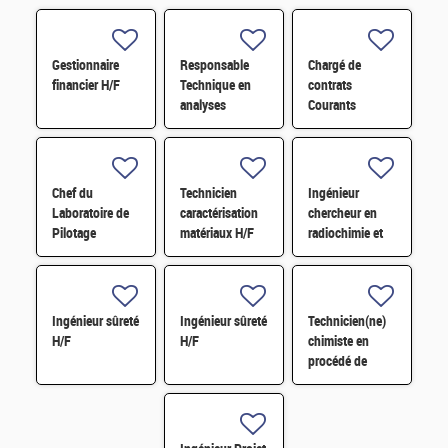
Gestionnaire
Responsable
Chargé de
financier H/F
Technique en
contrats
analyses
Courants
radiologiques
Faibles (CFA)
H/F
H/F
Chef du
Technicien
Ingénieur
Laboratoire de
caractérisation
chercheur en
Pilotage
matériaux H/F
radiochimie et
Intelligent des
extraction par
Réseaux
solvant H/F
Electriques
(LIRE) H/F
Ingénieur sûreté
Ingénieur sûreté
Technicien(ne)
H/F
H/F
chimiste en
procédé de
conversion H/F