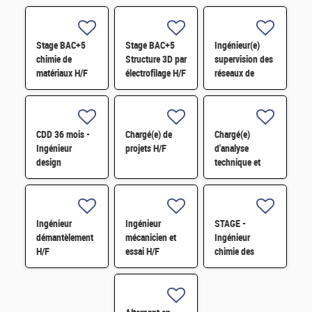
Stage BAC+5
Stage BAC+5
Ingénieur(e)
chimie de
Structure 3D par
supervision des
matériaux H/F
électrofilage H/F
réseaux de
surveillance H/F
CDD 36 mois -
Chargé(e) de
Chargé(e)
Ingénieur
projets H/F
d'analyse
design
technique et
photonique
financière des
quantique H/F
contrats de
maintenance
électromécanique
Ingénieur
Ingénieur
STAGE -
H/F
démantèlement
mécanicien et
Ingénieur
H/F
essai H/F
chimie des
matériaux -
Rhéologie H/F