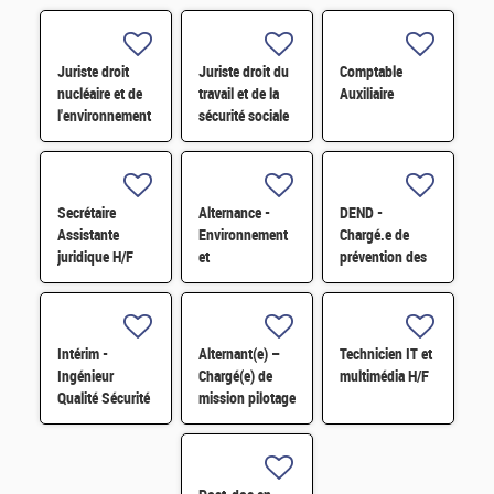
Juriste droit
Juriste droit du
Comptable
nucléaire et de
travail et de la
Auxiliaire
l'environnement
sécurité sociale
H/F
H/F
Secrétaire
Alternance -
DEND -
Assistante
Environnement
Chargé.e de
juridique H/F
et
prévention des
développement
risques
durable H/F
professionnels
et conseiller.e
en
Intérim -
Alternant(e) –
Technicien IT et
radioprotection
Ingénieur
Chargé(e) de
multimédia H/F
H/F
Qualité Sécurité
mission pilotage
Environnement
de projets et
(QSE) H/F
transformation
digitale H/F