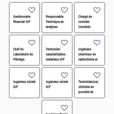
Gestionnaire
Responsable
Chargé de
financier H/F
Technique en
contrats
analyses
Courants
radiologiques
Faibles (CFA)
H/F
H/F
Chef du
Technicien
Ingénieur
Laboratoire de
caractérisation
chercheur en
Pilotage
matériaux H/F
radiochimie et
Intelligent des
extraction par
Réseaux
solvant H/F
Electriques
(LIRE) H/F
Ingénieur sûreté
Ingénieur sûreté
Technicien(ne)
H/F
H/F
chimiste en
procédé de
conversion H/F