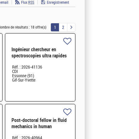
 email
Flux
RSS
Enregistrement
1
2
ombre de résultats :
18 offre(s)
Ingénieur chercheur en
spectroscopies ultra rapides
pour l'étude de la
Réf. : 2026-41136
photosynthèse H/F
CDI
Essonne (91)
Gif-Sur-Yvette
Post-doctoral fellow in fluid
mechanics in human
cerebrovascular system H/F
Réf. : 2026-40964