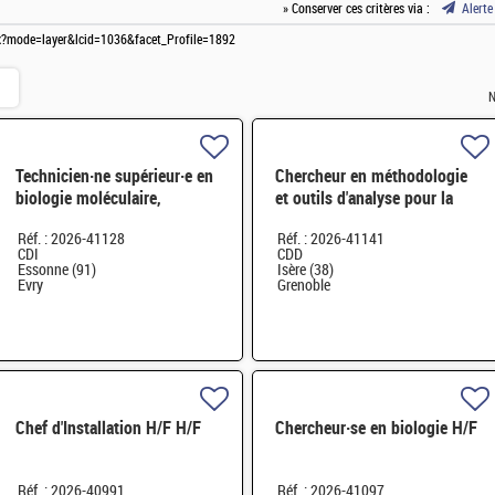
» Conserver ces critères via :
Alerte
spx?mode=layer&lcid=1036&facet_Profile=1892
N
Technicien·ne supérieur·e en
Chercheur en méthodologie
biologie moléculaire,
et outils d'analyse pour la
biotechnologie H/F
biologie structurale résolue
Réf. : 2026-41128
Réf. : 2026-41141
H/F
CDI
CDD
Essonne (91)
Isère (38)
Evry
Grenoble
Chef d'Installation H/F H/F
Chercheur·se en biologie H/F
Réf. : 2026-40991
Réf. : 2026-41097