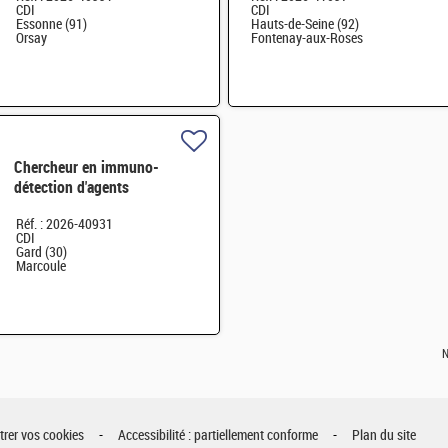
CDI
CDI
Essonne (91)
Hauts-de-Seine (92)
Orsay
Fontenay-aux-Roses
Chercheur en immuno-
détection d'agents
pathogènes H/F
Réf. : 2026-40931
CDI
Gard (30)
Marcoule
N
rer vos cookies
Accessibilité : partiellement conforme
Plan du site