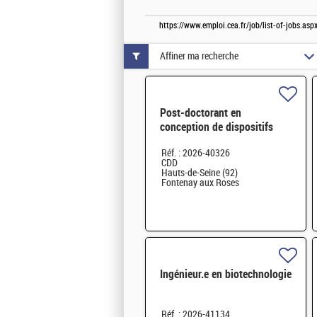
https://www.emploi.cea.fr/job/list-of-jobs.a
Affiner ma recherche
Post-doctorant en
conception de dispositifs
microfluidiques d'organes sur
Réf. : 2026-40326
puces testiculaires H/F
CDD
Hauts-de-Seine (92)
Fontenay aux Roses
Ingénieur.e en biotechnologie
Réf. : 2026-41134