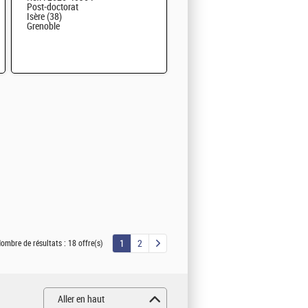
Post-doctorat
Isère (38)
Grenoble
1
2
ombre de résultats :
18 offre(s)
Aller en haut