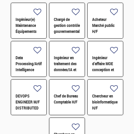
Ingénieur(e)
Chargé de
Acheteur
Maintenance
gestion contrôle
Marché public
Équipements
gouvernemental
H/F
Microélectroniques
(H/F) H/F
H/F
Data
Ingénieur en
Ingénieur
Processing/Artificial
traitement des
d'affaire MOE
Intelligence
données/IA et
conception et
Engineer and
application en
réalisation
Applications in
physique des
d'installation
Particle Physics
particules
nucléaire H/F
H/F
DEVOPS
Chef de Bureau
Chercheur en
ENGINEER M/F
Comptable H/F
bioinformatique
DISTRIBUTED
H/F
STO-
RAGE/PROCESSING
ARCHITECTURE
FOR SKA DATA