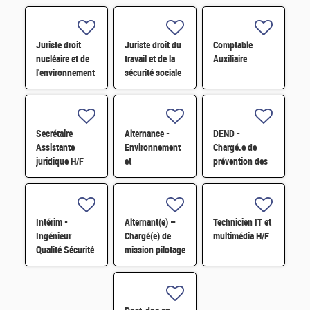
Juriste droit
Juriste droit du
Comptable
nucléaire et de
travail et de la
Auxiliaire
l'environnement
sécurité sociale
H/F
H/F
Secrétaire
Alternance -
DEND -
Assistante
Environnement
Chargé.e de
juridique H/F
et
prévention des
développement
risques
durable H/F
professionnels
et conseiller.e
en
Intérim -
Alternant(e) –
Technicien IT et
radioprotection
Ingénieur
Chargé(e) de
multimédia H/F
H/F
Qualité Sécurité
mission pilotage
Environnement
de projets et
(QSE) H/F
transformation
digitale H/F