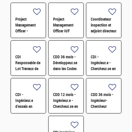
Project
Project
Coordinateur
Management
Management
inspection et
Officer -
Officer H/F
adjoint directeur
Référent Cost
qualité/inspection
Engineering H/F
– Projet RJH
H/F
CDI
CDD 36 mois -
CDI -
Responsable de
Développeur.se
Ingénieur.e -
Lot Travaux de
dans les Codes
Chercheur.se en
Démantèlement
de Traitement
caractérisation
- Projet EPOC
des Données
des matériaux
H/F
Nucléaires et
par sonde
Monte-Carlo H/F
atomique
CDI -
CDD 12 mois -
CDD 36 mois -
tomographique
Ingénieur.e
Ingénieur.e -
Ingénieur-
H/F
d'essais en
Chercheur.se en
Chercheur
mécanique
Matériaux et
matériaux -
sismique H/F
Corrosion H/F
corrosion et
corrosion sous
contrainte H/F