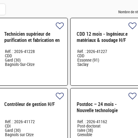
Nombre de ré
Technicien supérieur de
CDD 12 mois - Ingénieur.e
purification et fabrication en
matériaux & soudage H/F
chaine blindée H/F
Réf. : 2026-41228
Réf. : 2026-41227
CDD
CDD
Gard (30)
Essonne (91)
Bagnols-Sur-Cèze
Saclay
Contrôleur de gestion H/F
Postdoc – 24 mois -
Nouvelle technologie
d'imagerie proche infrarouge
Réf. : 2026-41172
Réf. : 2026-41162
H/F
CDI
Post-doctorat
Gard (30)
Isère (38)
Bagnols sur Cèze
Grenoble