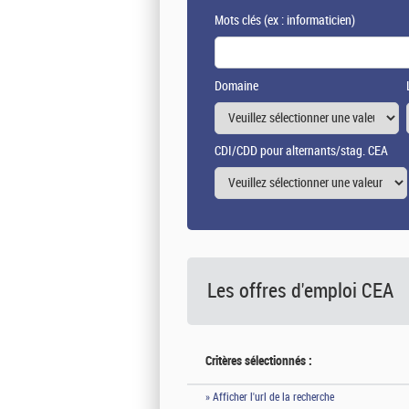
Mots clés
(ex : informaticien)
Domaine
CDI/CDD pour alternants/stag. CEA
Les offres d'emploi
CEA
Critères sélectionnés :
» Afficher l'url de la recherche