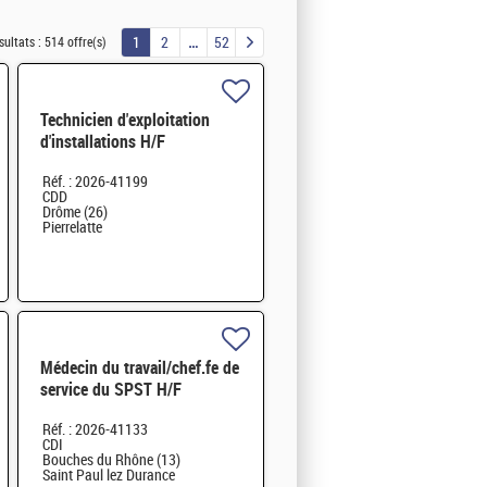
1
2
52
sultats :
514 offre(s)
Technicien d'exploitation
d'installations H/F
Réf. : 2026-41199
CDD
Drôme (26)
Pierrelatte
Médecin du travail/chef.fe de
service du SPST H/F
Réf. : 2026-41133
CDI
Bouches du Rhône (13)
Saint Paul lez Durance