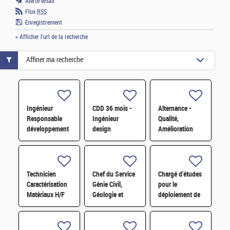
Alerte email
Flux
RSS
Enregistrement
» Afficher l'url de la recherche
Affiner ma recherche
Ingénieur
CDD 36 mois -
Alternance -
Responsable
Ingénieur
Qualité,
développement
design
Amélioration
d'affaires H/F
photonique
continue et
quantique H/F
satisfaction
clients H/F
Technicien
Chef du Service
Chargé d'études
Caractérisation
Génie Civil,
pour le
Matériaux H/F
Géologie et
déploiement de
Géotechnique
l'économie
(S3G) H/F
circulaire H/F