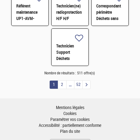
Référent
Technicien(ne)
Correspondant
maintenance
radioprotection
périmètre
UP1-AVM-
H/F H/F
Déchets sans
IECDA H/F
filières H/F
Technicien
Support
Déchets
Transport STEL
H/F
Nombre de résultats :
511 offre(s)
1
2
52
Mentions légales
Cookies
Paramétrer vos cookies
Accessibilité : partiellement conforme
Plan du site