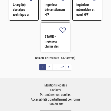
Chargé(e)
Ingénieur
Ingénieur
d'analyse
démantèlement
mécanicien et
technique et
H/F
essai H/F
financière des
contrats de
maintenance
électromécanique
STAGE -
H/F
Ingénieur
chimie des
matériaux -
Rhéologie H/F
Nombre de résultats :
512 offre(s)
1
2
52
Mentions légales
Cookies
Paramétrer vos cookies
Accessibilité : partiellement conforme
Plan du site