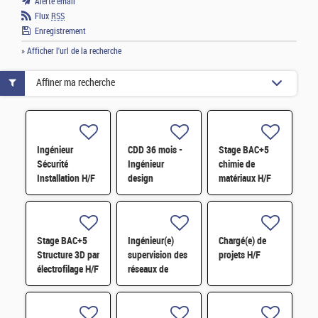
Alerte email
Flux
RSS
Enregistrement
» Afficher l'url de la recherche
Affiner ma recherche
Ingénieur
CDD 36 mois -
Stage BAC+5
Sécurité
Ingénieur
chimie de
Installation H/F
design
matériaux H/F
photonique
quantique H/F
Stage BAC+5
Ingénieur(e)
Chargé(e) de
Structure 3D par
supervision des
projets H/F
électrofilage H/F
réseaux de
surveillance H/F