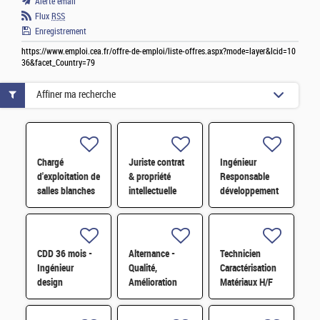
Alerte email
Flux
RSS
Enregistrement
https://www.emploi.cea.fr/offre-de-emploi/liste-offres.aspx?mode=layer&lcid=10
36&facet_Country=79
Affiner ma recherche
Chargé
Juriste contrat
Ingénieur
d'exploitation de
& propriété
Responsable
salles blanches
intellectuelle
développement
H/F
expérimenté H/F
d'affaires H/F
CDD 36 mois -
Alternance -
Technicien
Ingénieur
Qualité,
Caractérisation
design
Amélioration
Matériaux H/F
photonique
continue et
quantique H/F
satisfaction