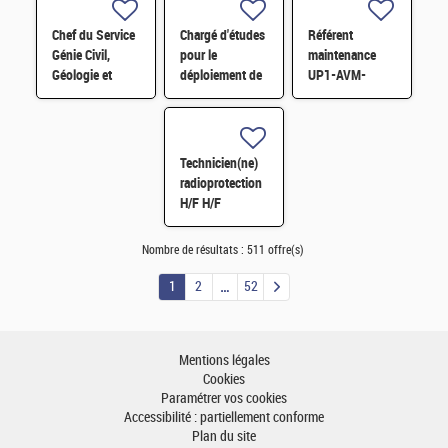
clients H/F
Chef du Service
Chargé d'études
Référent
Génie Civil,
pour le
maintenance
Géologie et
déploiement de
UP1-AVM-
Géotechnique
l'économie
IECDA H/F
(S3G) H/F
circulaire H/F
Technicien(ne)
radioprotection
H/F H/F
Nombre de résultats :
511 offre(s)
1
2
52
Mentions légales
Cookies
Paramétrer vos cookies
Accessibilité : partiellement conforme
Plan du site