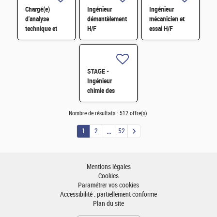
Chargé(e)
Ingénieur
Ingénieur
d'analyse
démantèlement
mécanicien et
technique et
H/F
essai H/F
financière des
contrats de
maintenance
électromécanique
STAGE -
H/F
Ingénieur
chimie des
matériaux -
Rhéologie H/F
Nombre de résultats :
512 offre(s)
1
2
52
Mentions légales
Cookies
Paramétrer vos cookies
Accessibilité : partiellement conforme
Plan du site