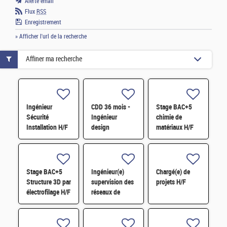
Alerte email
Flux
RSS
Enregistrement
» Afficher l'url de la recherche
Affiner ma recherche
Ingénieur
CDD 36 mois -
Stage BAC+5
Sécurité
Ingénieur
chimie de
Installation H/F
design
matériaux H/F
photonique
quantique H/F
Stage BAC+5
Ingénieur(e)
Chargé(e) de
Structure 3D par
supervision des
projets H/F
électrofilage H/F
réseaux de
surveillance H/F