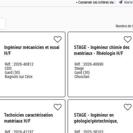
» Conserver ces critères via :
Alerte
Nombre de r
Ingénieur mécanicien et essai
STAGE - Ingénieur chimie des
H/F
matériaux - Rhéologie H/F
Réf. : 2026-40812
Réf. : 2026-40690
CDD
Stage
Gard (30)
Gard (30)
Bagnols sur Cèze
Chusclan
Technicien caractérisation
STAGE - Ingénieur en
matériaux H/F
géologie/géotechnique,
études et terrain H/F
Réf. : 2026-41197
Réf. : 2025-38103