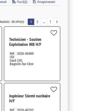
 email
Flux
RSS
Enregistrement
1
2
7
ésultats :
68 offre(s)
Technicien - Soutien
Exploitation INB H/F
Réf. : 2026-40489
CDI
Gard (30)
Bagnols-Sur-Cèze
Ingénieur Sûreté nucléaire
H/F
Réf. : 2026-40702