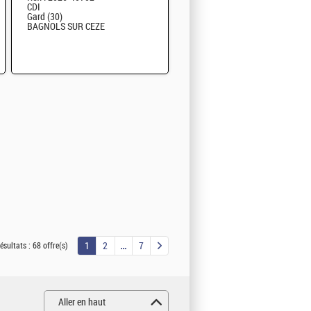
CDI
Gard (30)
BAGNOLS SUR CEZE
1
2
7
ésultats :
68 offre(s)
Aller en haut